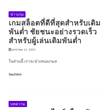
ข่าวเกม
เกมสล็อตที่ดีที่สุดสำหรับเดิม
พันต่ำ ชัยชนะอย่างรวดเร็ว
สำหรับผู้เล่นเดิมพันต่ำ
มกราคม 12, 2023
ในส่วนนี้ เราจะนำเสนอเกมส
Read More
บทความ