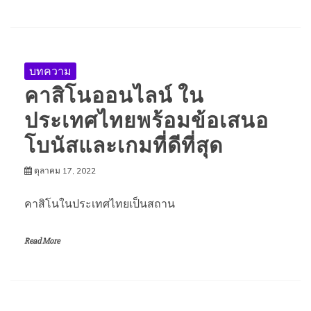
บทความ
คาสิโนออนไลน์ ใน
ประเทศไทยพร้อมข้อเสนอ
โบนัสและเกมที่ดีที่สุด
ตุลาคม 17, 2022
คาสิโนในประเทศไทยเป็นสถาน
Read More