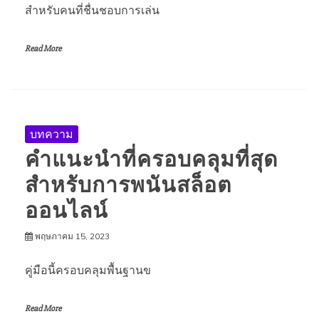
สำหรับคนที่ชื่นชอบการเล่น
Read More
บทความ
คำแนะนำที่ครอบคลุมที่สุด
สำหรับการพนันสล็อต
ออนไลน์
พฤษภาคม 15, 2023
คู่มือนี้ครอบคลุมพื้นฐานข
Read More