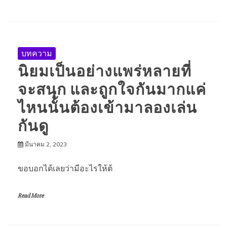
บทความ
นิยมเป็นอย่างแพร่หลายที่
จะสนุก และถูกใจกันมากแค่
ไหนนั้นต้องเข้ามาลองเล่น
กันดู
มีนาคม 2, 2023
ขอบอกได้เลยว่ามีอะไรให้ต้
Read More