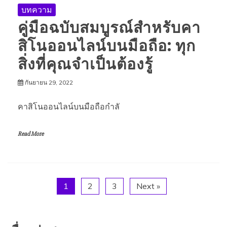
บทความ
คู่มือฉบับสมบูรณ์สำหรับคา
สิโนออนไลน์บนมือถือ: ทุก
สิ่งที่คุณจำเป็นต้องรู้
กันยายน 29, 2022
คาสิโนออนไลน์บนมือถือกำลั
Read More
1
2
3
Next »