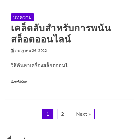
บทความ
เคล็ดลับสำหรับการพนัน
สล็อตออนไลน์
กรกฎาคม 26, 2022
วิธีค้นหาเครื่องสล็อตออนไ
Read More
1
2
Next »