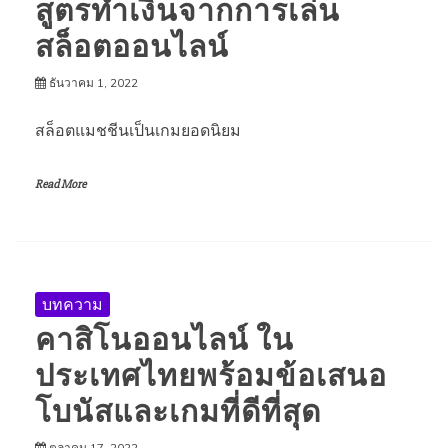
สูตรทำเงินจากการเล่น
สล็อตออนไลน์
ธันวาคม 1, 2022
สล็อตแมชชีนเป็นเกมยอดนิยม
Read More
บทความ
คาสิโนออนไลน์ ใน
ประเทศไทยพร้อมข้อเสนอ
โบนัสและเกมที่ดีที่สุด
ตุลาคม 17, 2022