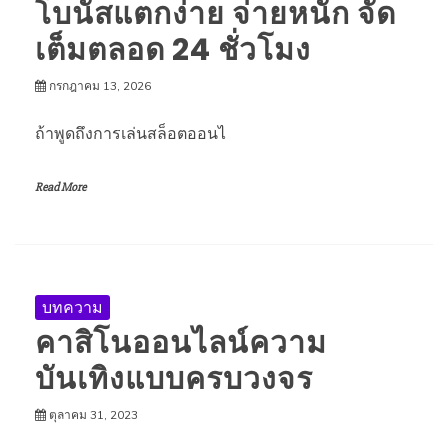
โบนัสแตกง่าย จ่ายหนัก จัด
เต็มตลอด 24 ชั่วโมง
กรกฎาคม 13, 2026
ถ้าพูดถึงการเล่นสล็อตออนไ
Read More
บทความ
คาสิโนออนไลน์ความ
บันเทิงแบบครบวงจร
ตุลาคม 31, 2023