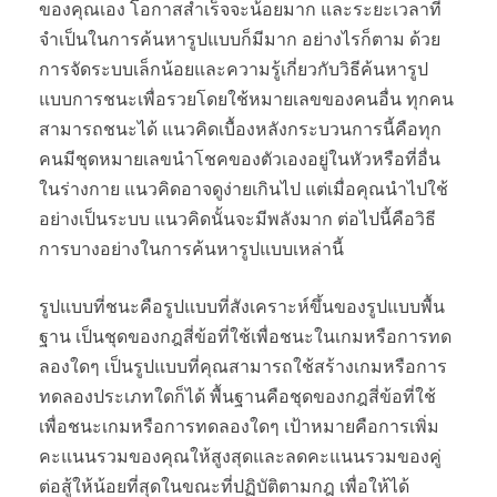
ของคุณเอง โอกาสสำเร็จจะน้อยมาก และระยะเวลาที่
จำเป็นในการค้นหารูปแบบก็มีมาก อย่างไรก็ตาม ด้วย
การจัดระบบเล็กน้อยและความรู้เกี่ยวกับวิธีค้นหารูป
แบบการชนะเพื่อรวยโดยใช้หมายเลขของคนอื่น ทุกคน
สามารถชนะได้ แนวคิดเบื้องหลังกระบวนการนี้คือทุก
คนมีชุดหมายเลขนำโชคของตัวเองอยู่ในหัวหรือที่อื่น
ในร่างกาย แนวคิดอาจดูง่ายเกินไป แต่เมื่อคุณนำไปใช้
อย่างเป็นระบบ แนวคิดนั้นจะมีพลังมาก ต่อไปนี้คือวิธี
การบางอย่างในการค้นหารูปแบบเหล่านี้
รูปแบบที่ชนะคือรูปแบบที่สังเคราะห์ขึ้นของรูปแบบพื้น
ฐาน เป็นชุดของกฎสี่ข้อที่ใช้เพื่อชนะในเกมหรือการทด
ลองใดๆ เป็นรูปแบบที่คุณสามารถใช้สร้างเกมหรือการ
ทดลองประเภทใดก็ได้ พื้นฐานคือชุดของกฎสี่ข้อที่ใช้
เพื่อชนะเกมหรือการทดลองใดๆ เป้าหมายคือการเพิ่ม
คะแนนรวมของคุณให้สูงสุดและลดคะแนนรวมของคู่
ต่อสู้ให้น้อยที่สุดในขณะที่ปฏิบัติตามกฎ เพื่อให้ได้