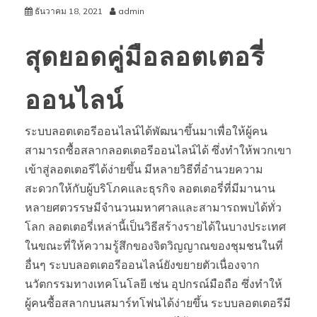
ธันวาคม 18, 2021
admin
สุดยอดคู่มือลอตเตอรี่
ออนไลน์
ระบบลอตเตอรีออนไลน์ได้พัฒนาขึ้นมาเพื่อให้ผู้คน
สามารถซื้อสลากลอตเตอรีออนไลน์ได้ ซึ่งทำให้พวกเขา
เข้าสู่ลอตเตอรีได้ง่ายขึ้น มีหลายวิธีที่อำนวยความ
สะดวกให้กับผู้บริโภคและธุรกิจ ลอตเตอรี่ที่มีมานาน
หลายศตวรรษมีจำนวนมหาศาลและสามารถพบได้ทั่ว
โลก ลอตเตอรี่เหล่านี้เป็นวิธีสร้างรายได้ในบางประเทศ
ในขณะที่ให้ความรู้สึกของจิตวิญญาณของชุมชนในที่
อื่นๆ ระบบลอตเตอรีออนไลน์ยังขยายตัวเนื่องจาก
นวัตกรรมทางเทคโนโลยี เช่น อุปกรณ์มือถือ ซึ่งทำให้
ผู้คนซื้อสลากบนสมาร์ทโฟนได้ง่ายขึ้น ระบบลอตเตอรีมี