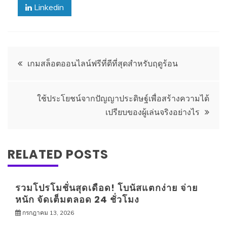
Linkedin
แนะแนว
เกมสล็อตออนไลน์ฟรีที่ดีที่สุดสำหรับฤดูร้อน
เรื่อง
ใช้ประโยชน์จากปัญญาประดิษฐ์เพื่อสร้างความได้
เปรียบของผู้เล่นจริงอย่างไร
RELATED POSTS
รวมโปรโมชั่นสุดเดือด! โบนัสแตกง่าย จ่าย
หนัก จัดเต็มตลอด 24 ชั่วโมง
กรกฎาคม 13, 2026