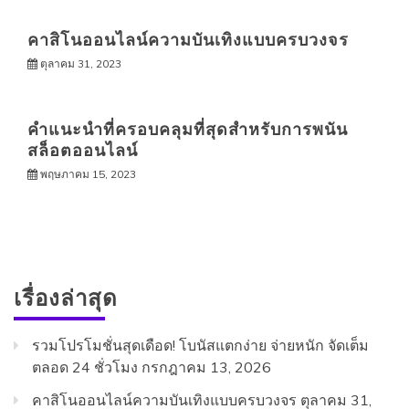
คาสิโนออนไลน์ความบันเทิงแบบครบวงจร
ตุลาคม 31, 2023
คำแนะนำที่ครอบคลุมที่สุดสำหรับการพนัน
สล็อตออนไลน์
พฤษภาคม 15, 2023
เรื่องล่าสุด
รวมโปรโมชั่นสุดเดือด! โบนัสแตกง่าย จ่ายหนัก จัดเต็ม
ตลอด 24 ชั่วโมง
กรกฎาคม 13, 2026
คาสิโนออนไลน์ความบันเทิงแบบครบวงจร
ตุลาคม 31,